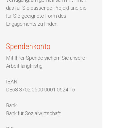
das für Sie passende Projekt und die
Unternehmen
Gutes tun
für Sie geeignete Form des
Unerkannt Gutes tun
Erfüllen Sie Projektwünsche
Gutes tun
Engagements zu finden.
Unterstützen Sie unsere Projekte
Eigene Aktion
Außergewöhnliche Geschich
Sagen Sie Ihrem „Engel“ Danke
Spendenkonto
Mit besonderen Anlässen Gutes tun
Über Uns
Ihre Spende zeigt Wirkung
Besondere Anlässe
Unterstützen Sie unsere Projekte
Mit Ihrer Spende sichern Sie unsere
Tun Sie Gutes – wir reden darüber
Jetzt spenden!
Wissenswertes
Freudige Anlässe
Mein Erbe tut Gutes
Arbeit langfristig.
Mein Erbe tut Gutes
Eigene Aktion
Geldauflagen und Bußgelder
Geldauflagen und Bußgelder
IBAN
Kondolenzspende
DE68 3702 0500 0001 0624 16
Bank
Bank für Sozialwirtschaft