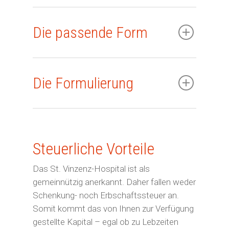
Die passende Form
Die Formulierung
Steuerliche Vorteile
Start
Das
St. Vinzenz-Hospital
ist als
gemeinnützig anerkannt. Daher fallen weder
Privatpersonen
Schenkung- noch Erbschaftssteuer an.
Somit kommt das von Ihnen zur Verfügung
Gutes tun
Unternehmen
gestellte Kapital – egal ob zu Lebzeiten
Unerkannt Gutes tun