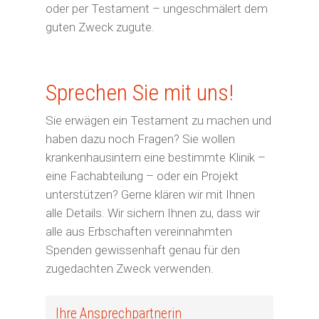
Gutes tun
Erfüllen Sie
oder per Testament – ungeschmälert dem
Unterstützen Sie unsere P
guten Zweck zugute.
Projektwünsche
Eigene Aktion
Sagen Sie Ihrem „Engel“ 
Mit besonderen Anlässen
Außergewöhnliche
tun
Besondere Anlässe
Sprechen Sie mit uns!
Geschichten
Unterstützen Sie unsere P
Freudige Anlässe
Mein Erbe tut Gutes
Sie erwägen ein Testament zu machen und
Ihre Spende zeigt Wirkung
Über Uns
Mein Erbe tut Gutes
Eigene Aktion
Geldauflagen und Bußgeld
haben dazu noch Fragen? Sie wollen
Tun Sie Gutes – wir reden
krankenhausintern eine bestimmte Klinik –
Geldauflagen und Bußgeld
Wissenswertes
Jetzt spenden!
Kondolenzspende
eine Fachabteilung – oder ein Projekt
unterstützen? Gerne klären wir mit Ihnen
alle Details. Wir sichern Ihnen zu, dass wir
alle aus Erbschaften vereinnahmten
Spenden gewissenhaft genau für den
zugedachten Zweck verwenden.
Ihre Ansprechpartnerin