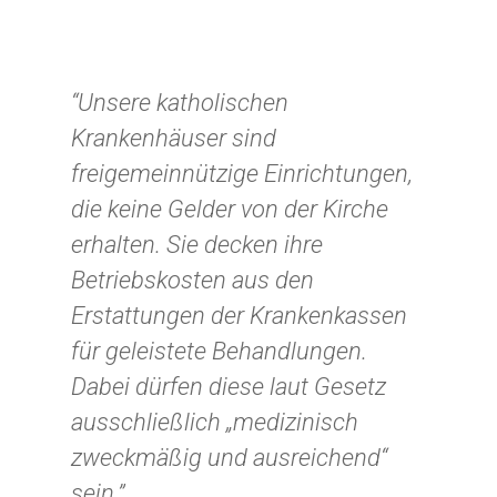
Unerkannt Gutes tun
Gutes tun
Erfüllen Sie
Unterstützen Sie unsere P
Projektwünsche
Eigene Aktion
“Unsere katholischen
Sagen Sie Ihrem „Engel“ 
Mit besonderen Anlässen
Außergewöhnliche
Krankenhäuser sind
tun
Besondere Anlässe
Geschichten
freigemeinnützige Einrichtungen,
Unterstützen Sie unsere P
Freudige Anlässe
Mein Erbe tut Gutes
die keine Gelder von der Kirche
Ihre Spende zeigt Wirkung
Über Uns
Mein Erbe tut Gutes
Eigene Aktion
Geldauflagen und Bußgeld
erhalten. Sie decken ihre
Tun Sie Gutes – wir reden
Geldauflagen und Bußgeld
Wissenswertes
Jetzt spenden!
Kondolenzspende
Betriebskosten aus den
Erstattungen der Krankenkassen
für geleistete Behandlungen.
Dabei dürfen diese laut Gesetz
ausschließlich „medizinisch
zweckmäßig und ausreichend“
sein.”