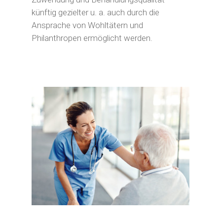
künftig gezielter u. a. auch durch die
Ansprache von Wohltätern und
Philanthropen ermöglicht werden.
Start
Privatpersonen
Gutes tun
Unternehmen