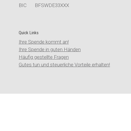
BIC BFSWDE33XXX
Quick Links
Ihre Spende kommt an!
Ihre Spende in guten Händen
Häufig gestellte Fragen
Gutes tun und steuerliche Vorteile erhalten!
©Stiftung der Cellitinnen |
Kontakt
|
Impressum
|
Datenschutz