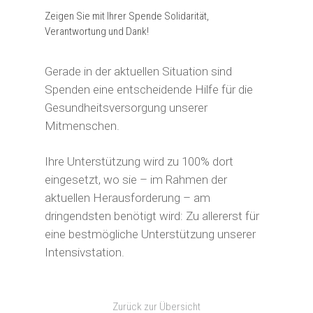
Unterstützen Sie unsere P
Freudige Anlässe
Mein Erbe tut Gutes
Zeigen Sie mit Ihrer Spende Solidarität,
Ihre Spende zeigt Wirkung
Über Uns
Verantwortung und Dank!
Mein Erbe tut Gutes
Eigene Aktion
Geldauflagen und Bußgeld
Tun Sie Gutes – wir reden
Geldauflagen und Bußgeld
Wissenswertes
Jetzt spenden!
Kondolenzspende
Gerade in der aktuellen Situation sind
Spenden eine entscheidende Hilfe für die
Gesundheitsversorgung unserer
Mitmenschen.
Ihre Unterstützung wird zu 100% dort
eingesetzt, wo sie – im Rahmen der
aktuellen Herausforderung – am
dringendsten benötigt wird: Zu allererst für
eine bestmögliche Unterstützung unserer
Intensivstation.
Zurück zur Übersicht